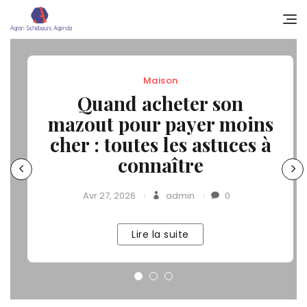
Skip
to
content
Maison
Quand acheter son
mazout pour payer moins
cher : toutes les astuces à
connaître
Avr 27, 2026
admin
0
Lire la suite