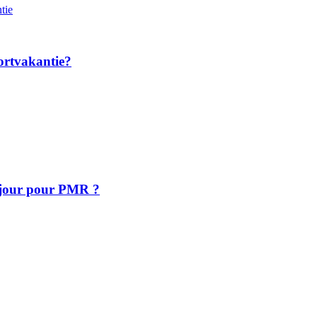
ortvakantie?
éjour pour PMR ?