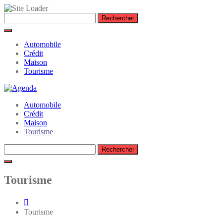
Skip
Rechercher :
to
content
Automobile
Crédit
Maison
Tourisme
Automobile
Crédit
Maison
Tourisme
Rechercher :
Tourisme
Tourisme